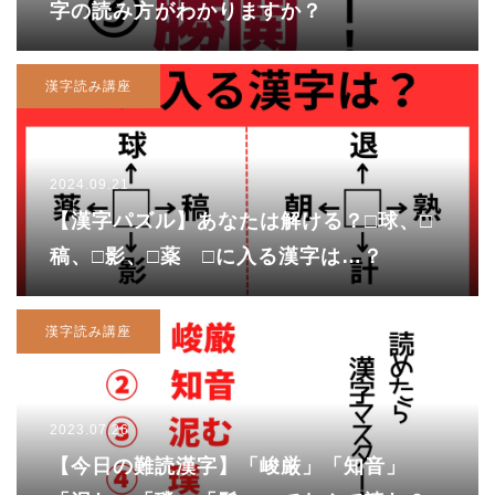
字の読み方がわかりますか？
漢字読み講座
2024.09.21
【漢字パズル】あなたは解ける？□球、□
稿、□影、□薬 □に入る漢字は…？
漢字読み講座
2023.07.26
【今日の難読漢字】「峻厳」「知音」