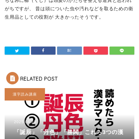
ちなみに櫛（くし）は頭髪のかたちを整える道具と思われ
がちですが、 昔は頭についた虫や汚れなどを取るための衛
生用品としての役割が 大きかったそうです。
RELATED POST
漢字読み講座
2025.04.23
「誕辰」「丹色」「勝鬨」これら3つの漢