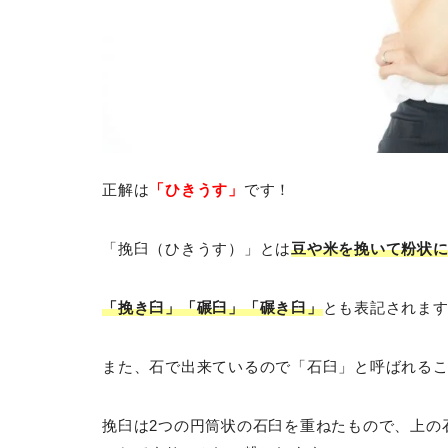
正解は
「ひきうす」
です！
「挽臼（ひきうす）」とは
豆や米を挽いて粉状
「挽き臼」「碾臼」「碾き臼」
とも表記されま
また、石で出来ているので「石臼」と呼ばれる
挽臼は2つの円筒状の石臼を重ねたもので、上の