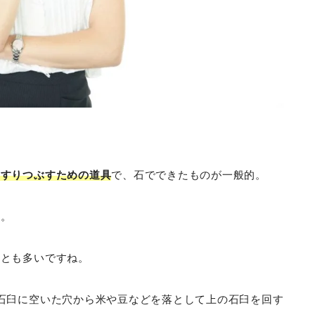
にすりつぶすための道具
で、石でできたものが一般的。
す。
ことも多いですね。
石臼に空いた穴から米や豆などを落として上の石臼を回す