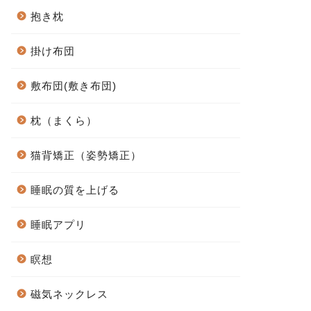
抱き枕
掛け布団
敷布団(敷き布団)
枕（まくら）
猫背矯正（姿勢矯正）
睡眠の質を上げる
睡眠アプリ
瞑想
磁気ネックレス