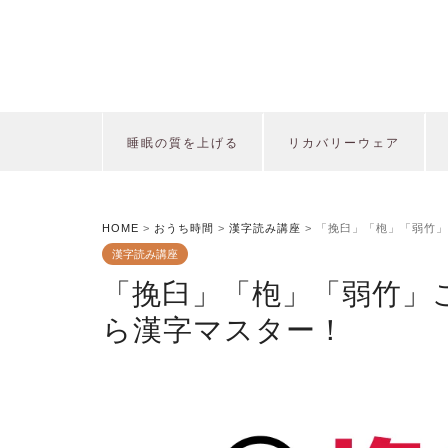
睡眠の質を上げる
リカバリーウェア
HOME
>
おうち時間
>
漢字読み講座
>
「挽臼」「枹」「弱竹」
漢字読み講座
「挽臼」「枹」「弱竹」
ら漢字マスター！