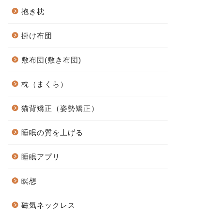
抱き枕
掛け布団
敷布団(敷き布団)
枕（まくら）
猫背矯正（姿勢矯正）
睡眠の質を上げる
睡眠アプリ
瞑想
磁気ネックレス