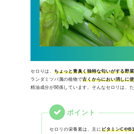
セロりは、
ちょっと青臭く独特な匂いがする野
ランダミツバ属の植物で
古くからにおい消しに
精油成分が関係しています。そんなセロリは、
セロリの栄養素は、主に
ビタミンCやB