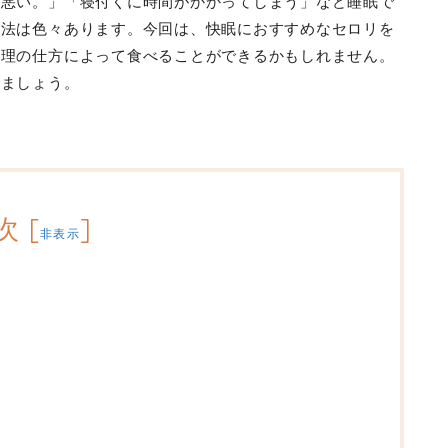
が悪い。」「寝付くに時間がかかってしまう」など睡眠で
方法は色々あります。今回は、快眠におすすめなセロリを
調理の仕方によって食べることができるかもしれません。
えましょう。
次
[
]
非表示