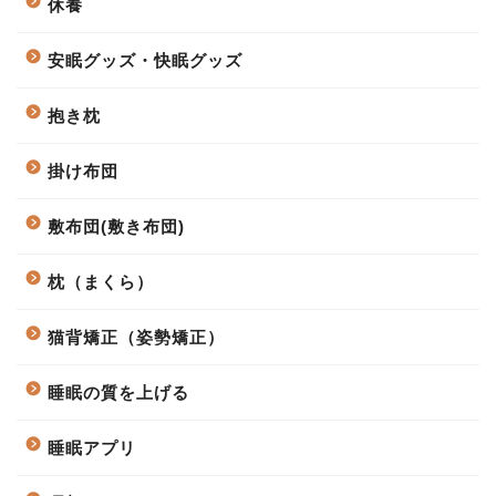
休養
安眠グッズ・快眠グッズ
抱き枕
掛け布団
敷布団(敷き布団)
枕（まくら）
猫背矯正（姿勢矯正）
睡眠の質を上げる
睡眠アプリ