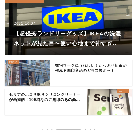
2021.10.04
【超優秀ランドリーグッズ】IKEAの洗濯
ネットが見た目〜使い心地まで神すぎ
る！これで179円！？
在宅ワークにうれしい！たっぷり紅茶が
作れる無印良品のガラス製ポット
セリアのホコリ取りシリコンクリーナー
が画期的！100均なのに無印のあの商...