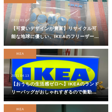
2021.01.07
【可愛いデザインが豊富】リサイクル可
能な地球に優しい、IKEAのフリーザーバ
ッグを楽しもう！
IKEA
2021.04.13
【おうちの生活感ゼロへ】IKEAのランド
リーバッグがおしゃれすぎるので衝動買
いしました【599円】
IKEA