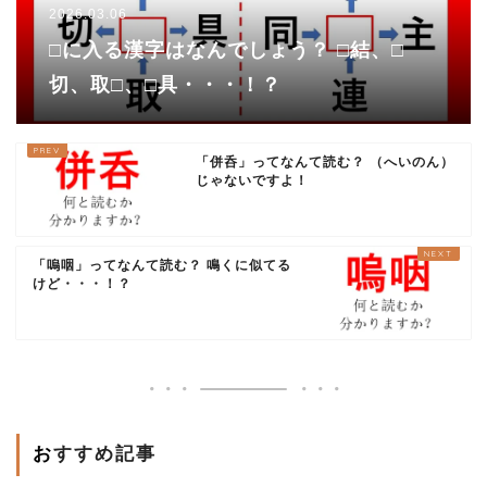
2026.03.06
□に入る漢字はなんでしょう？ □結、□
切、取□、□具・・・！？
「併呑」ってなんて読む？ （へいのん）
じゃないですよ！
「嗚咽」ってなんて読む？ 鳴くに似てる
けど・・・！？
おすすめ記事