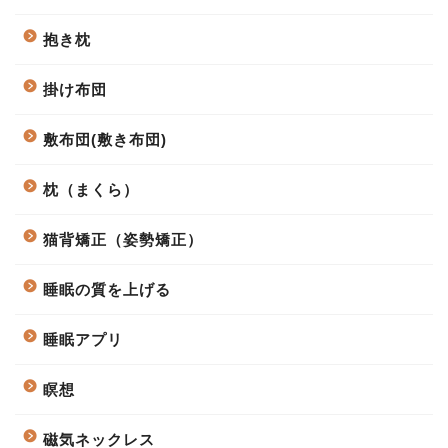
抱き枕
掛け布団
敷布団(敷き布団)
枕（まくら）
猫背矯正（姿勢矯正）
睡眠の質を上げる
睡眠アプリ
瞑想
磁気ネックレス