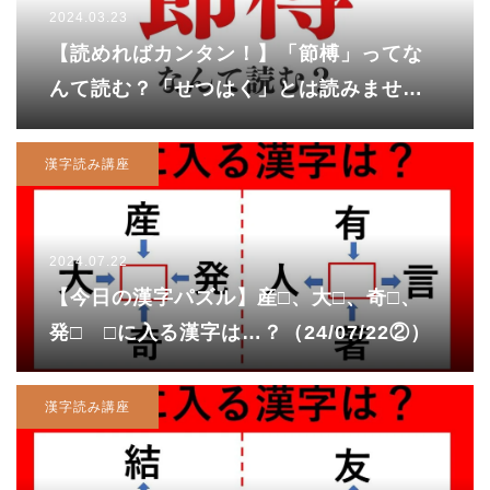
2024.03.23
【読めればカンタン！】「節榑」ってな
んて読む？「せつはく」とは読みませ
ん！正解は……
漢字読み講座
2024.07.22
【今日の漢字パズル】産□、大□、奇□、
発□ □に入る漢字は…？（24/07/22②）
漢字読み講座