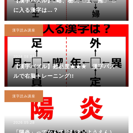
【漢字パズル】□略、秘□、□士、施□ □
に入る漢字は…？
漢字読み講座
2024.08.07
【漢字パズル】難易度★★★ 漢字パズ
ルで右脳トレーニング!!
漢字読み講座
2026.05.28
「陽炎」ってなんて読む？（ようえん）