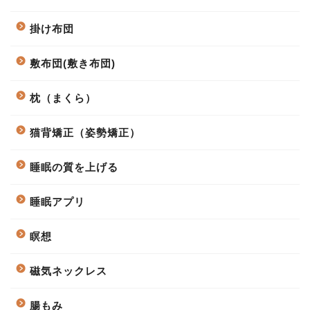
掛け布団
敷布団(敷き布団)
枕（まくら）
猫背矯正（姿勢矯正）
睡眠の質を上げる
睡眠アプリ
瞑想
磁気ネックレス
腸もみ