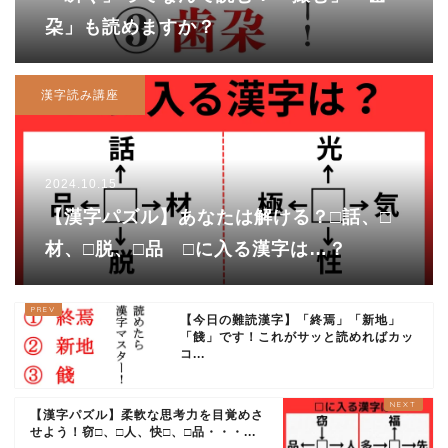
朶」も読めますか？
漢字読み講座
2024.10.15
【漢字パズル】あなたは解ける？□話、□
材、□脱、□品 □に入る漢字は…？
【今日の難読漢字】「終焉」「新地」
「餞」です！これがサッと読めればカッ
コ...
【漢字パズル】柔軟な思考力を目覚めさ
せよう！窃□、□人、快□、□品・・・...