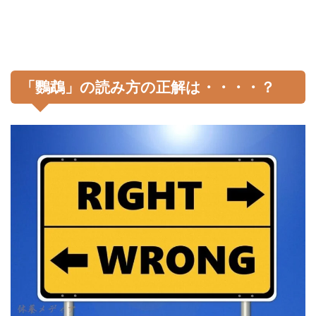
「鸚鵡」の読み方の正解は・・・・？