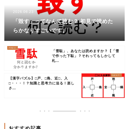
2026.06.23
「毀す」ってなんて読む？ 初見で読めた
らかなりすごいです。
「雪駄」、あなたは読めますか？【「雪
で作った下駄」？それってもしかして
札...
【漢字パズル】□戸、□島、近□、入
□・・・！？知識と思考力に迫る！楽し
さ...
おすすめ記事