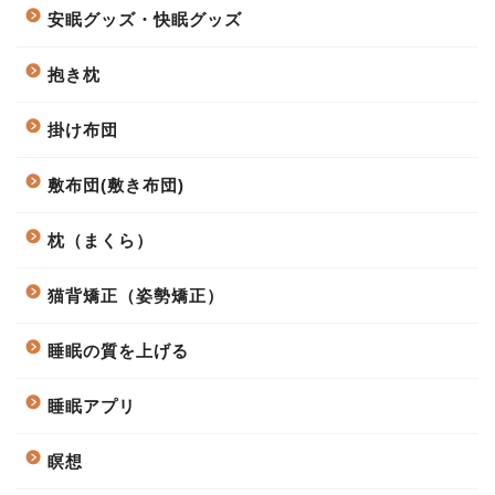
安眠グッズ・快眠グッズ
抱き枕
掛け布団
敷布団(敷き布団)
枕（まくら）
猫背矯正（姿勢矯正）
睡眠の質を上げる
睡眠アプリ
瞑想