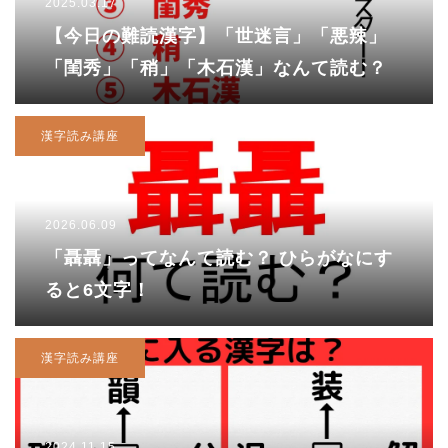
2025.03.17
【今日の難読漢字】「世迷言」「悪辣」
「閨秀」「稍」「木石漢」なんて読む？
漢字読み講座
2026.06.09
「聶聶」ってなんて読む？ ひらがなにす
ると6文字！
漢字読み講座
2024.11.15