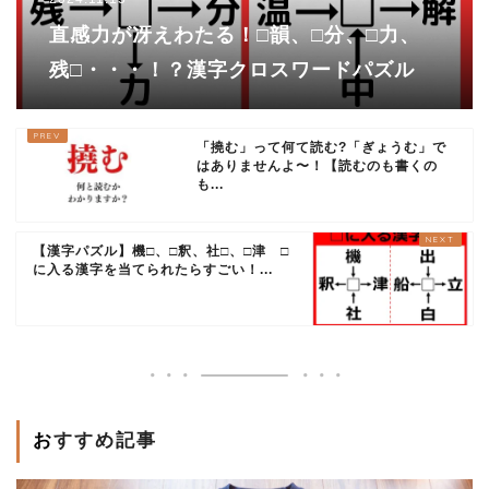
直感力が冴えわたる！□韻、□分、□力、
残□・・・！？漢字クロスワードパズル
「撓む」って何て読む?「ぎょうむ」で
はありませんよ〜！【読むのも書くの
も...
【漢字パズル】機□、□釈、社□、□津 □
に入る漢字を当てられたらすごい！...
おすすめ記事