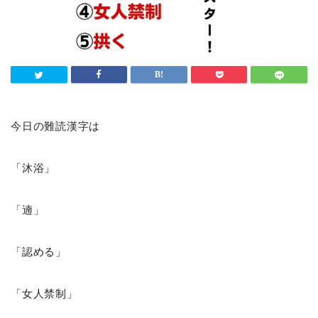
今日の難読漢字は
「沐浴」
「遖」
「認める」
「女人禁制」