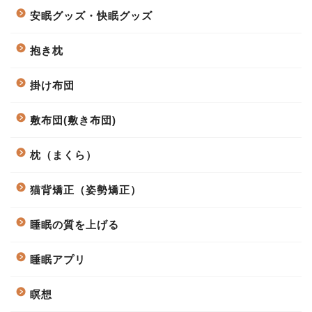
安眠グッズ・快眠グッズ
抱き枕
掛け布団
敷布団(敷き布団)
枕（まくら）
猫背矯正（姿勢矯正）
睡眠の質を上げる
睡眠アプリ
瞑想