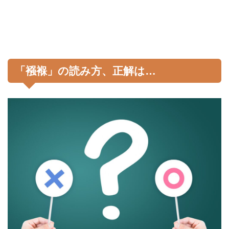
「襁褓」の読み方、正解は…