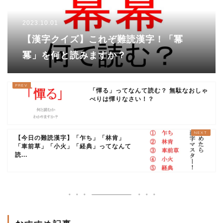
2023.10.01
【漢字クイズ】これぞ難読漢字！「冪
冪」を何と読みますか？
「憚る」ってなんて読む？ 無駄なおしゃ
べりは憚りなさい！？
【今日の難読漢字】「乍ち」「林肯」
「車前草」「小火」「経典」ってなんて
読...