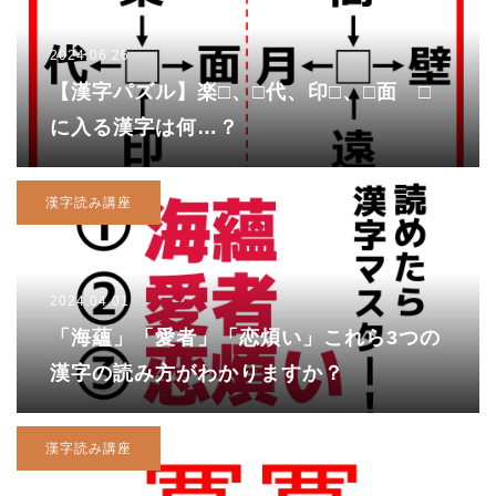
2024.06.26
【漢字パズル】楽□、□代、印□、□面 □
に入る漢字は何…？
漢字読み講座
2024.04.01
「海蘊」「愛者」「恋煩い」これら3つの
漢字の読み方がわかりますか？
漢字読み講座