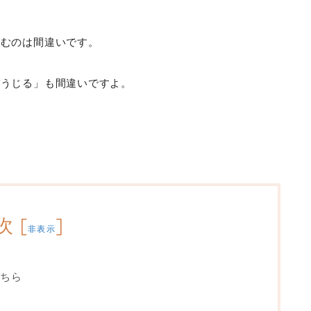
読むのは間違いです。
ぞうじる」も間違いですよ。
？
次
[
]
非表示
ちら