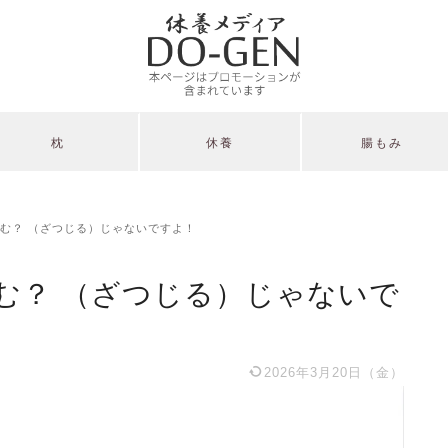
枕
休養
腸もみ
む？ （ざつじる）じゃないですよ！
む？ （ざつじる）じゃないで
2026年3月20日（金）