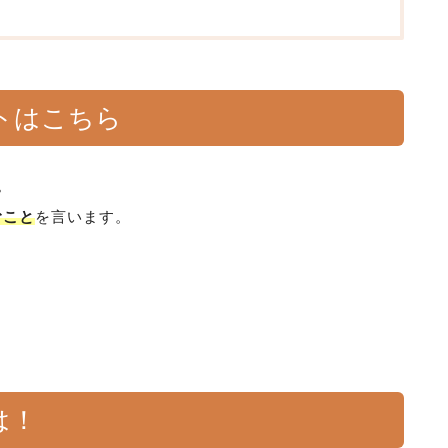
トはこちら
。
むこと
を言います。
は！