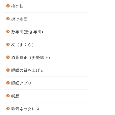
抱き枕
掛け布団
敷布団(敷き布団)
枕（まくら）
猫背矯正（姿勢矯正）
睡眠の質を上げる
睡眠アプリ
瞑想
磁気ネックレス