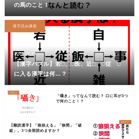
の馬のこと！
漢字読み講座
2024.06.29
【漢字パズル】若□、□医、近□、□従 □
に入る漢字は何…？
「囁き」ってなんて読む？ 口に耳が3つ
で何のこと！？
【難読漢字】「狼狽える」「狭間」「破
綻」。3つ全部読めますか？