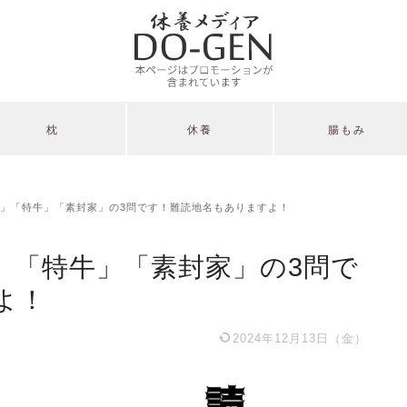
枕
休養
腸もみ
」「特牛」「素封家」の3問です！難読地名もありますよ！
」「特牛」「素封家」の3問で
よ！
2024年12月13日（金）