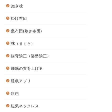
抱き枕
掛け布団
敷布団(敷き布団)
枕（まくら）
猫背矯正（姿勢矯正）
睡眠の質を上げる
睡眠アプリ
瞑想
磁気ネックレス