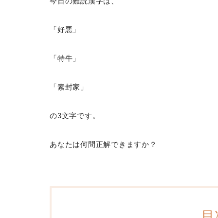
今日の難読漢字は、
「好悪」
「特牛」
「素封家」
の3文字です。
あなたは何問正解できますか？
目