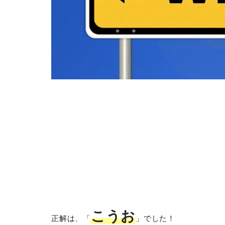
こうお
正解は、「
」でした！