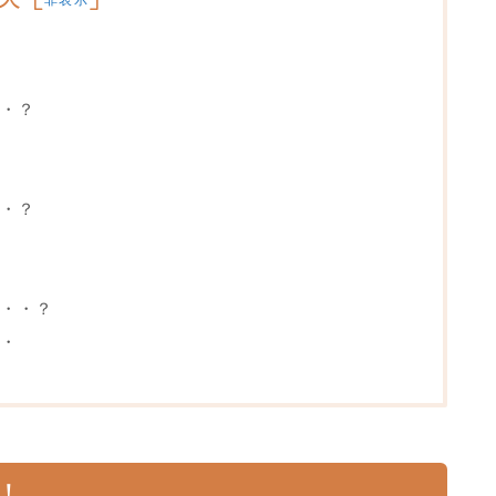
・？
・？
・・？
・
！