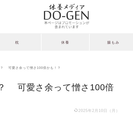
枕
休養
腸もみ
？ 可愛さ余って憎さ100倍かも！？
？ 可愛さ余って憎さ100倍
2025年2月10日（月）