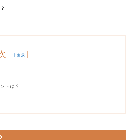
か？
次
[
]
非表示
ントは？
？