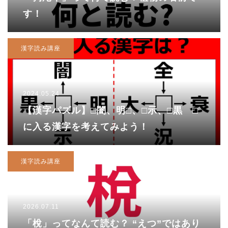
す！
漢字読み講座
2024.05.24
【漢字パズル】□闇、明□、□示、□黒 □
に入る漢字を考えてみよう！
漢字読み講座
2026.07.11
「梲」ってなんて読む？ “えつ”ではあり