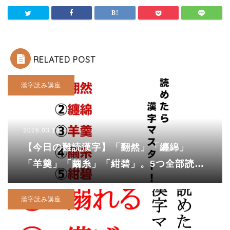
RELATED POST
漢字読み講座
2026.03.13
【今日の難読漢字】「翻然」「纏綿」
「羊羹」「繭糸」「紺碧」。5つ全部読め
ますか？
漢字読み講座