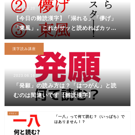
2024.12.20
【今日の難読漢字】「溺れる」「儚げ」
「東風」。これがサッと読めればカッコ
いい！
漢字読み講座
2023.06.16
「発願」の読み方は？「はつがん」と読
むのは間違いです【難読漢字】
「一八」って何て読む？（いっぱち）で
はありません！？