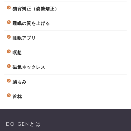
猫背矯正（姿勢矯正）
睡眠の質を上げる
睡眠アプリ
瞑想
磁気ネックレス
腸もみ
首枕
DO-GENとは