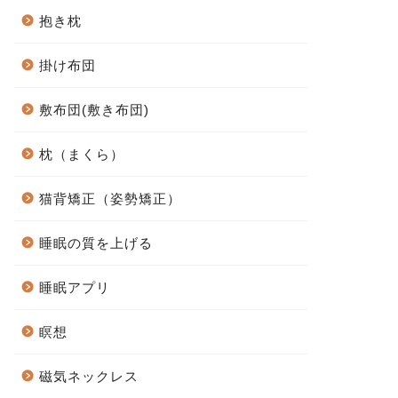
抱き枕
掛け布団
敷布団(敷き布団)
枕（まくら）
猫背矯正（姿勢矯正）
睡眠の質を上げる
睡眠アプリ
瞑想
磁気ネックレス