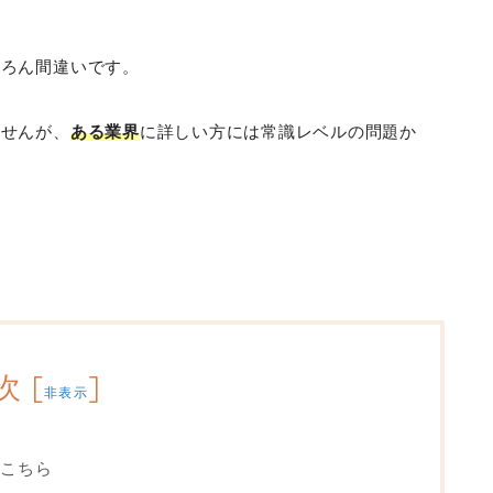
ちろん間違いです。
ませんが、
ある業界
に詳しい方には常識レベルの問題か
？
次
[
]
非表示
こちら