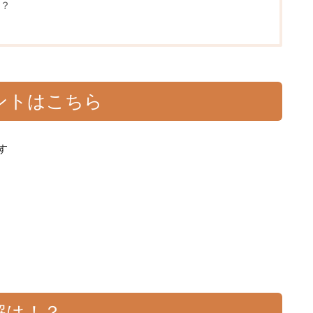
？
ントはこちら
す
解は！？