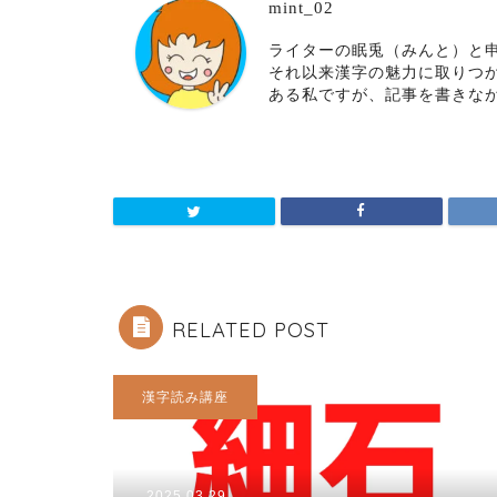
mint_02
ライターの眠兎（みんと）と申
それ以来漢字の魅力に取りつ
ある私ですが、記事を書きな
RELATED POST
漢字読み講座
2025.03.29