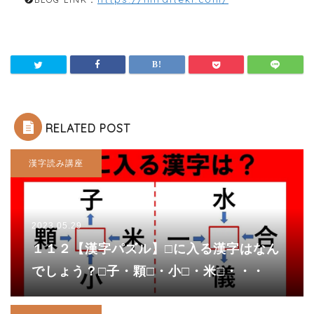
RELATED POST
漢字読み講座
2023.05.29
１１２【漢字パズル】□に入る漢字はなん
でしょう？□子・顆□・小□・米□・・・