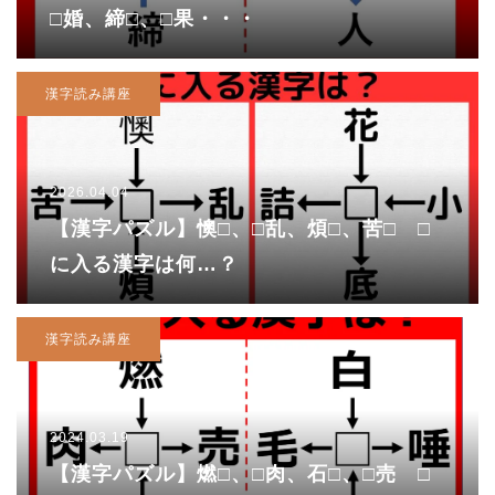
□婚、締□、□果・・・
漢字読み講座
2026.04.04
【漢字パズル】懊□、□乱、煩□、苦□ □
に入る漢字は何…？
漢字読み講座
2024.03.19
【漢字パズル】燃□、□肉、石□、□売 □