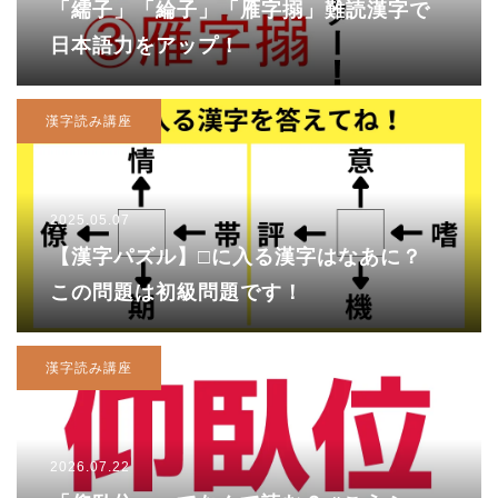
「繻子」「綸子」「雁字搦」難読漢字で
日本語力をアップ！
漢字読み講座
2025.05.07
【漢字パズル】□に入る漢字はなあに？
この問題は初級問題です！
漢字読み講座
2026.07.22