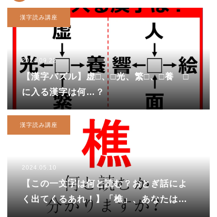
漢字読み講座
2024.09.22
【漢字パズル】虚□、□光、繁□、□養 □
に入る漢字は何…？
漢字読み講座
2024.05.10
【この一文字は何と読む？おとぎ話によ
く出てくるあれ！】「樵」、あなたは読
めますか？