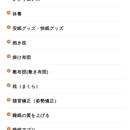
休養
安眠グッズ・快眠グッズ
抱き枕
掛け布団
敷布団(敷き布団)
枕（まくら）
猫背矯正（姿勢矯正）
睡眠の質を上げる
睡眠アプリ