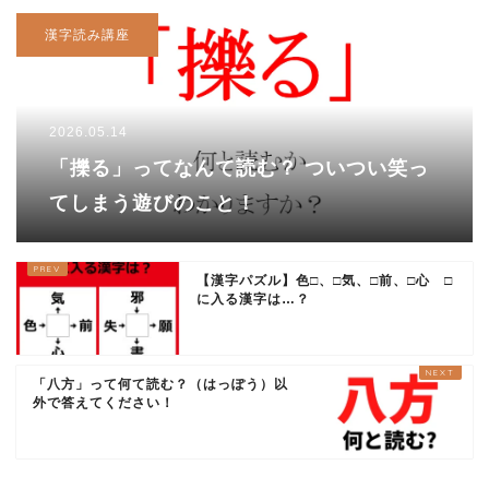
漢字読み講座
2026.05.14
「擽る」ってなんて読む？ ついつい笑っ
てしまう遊びのこと！
【漢字パズル】色□、□気、□前、□心 □
に入る漢字は…？
「八方」って何て読む？（はっぽう）以
外で答えてください！