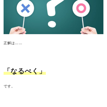
正解は……
「なるべく」
です。