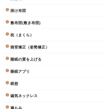
掛け布団
敷布団(敷き布団)
枕（まくら）
猫背矯正（姿勢矯正）
睡眠の質を上げる
睡眠アプリ
瞑想
磁気ネックレス
腸もみ