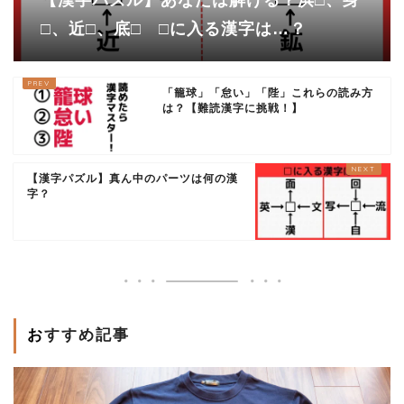
【漢字パズル】あなたは解ける？浜□、身
□、近□、底□ □に入る漢字は…？
「籠球」「怠い」「陛」これらの読み方
は？【難読漢字に挑戦！】
【漢字パズル】真ん中のパーツは何の漢
字？
おすすめ記事