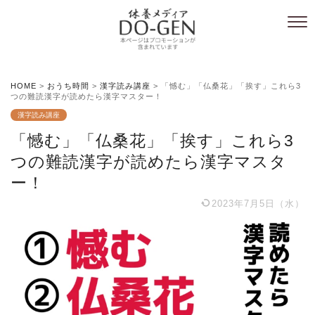
HOME
>
おうち時間
>
漢字読み講座
>
「憾む」「仏桑花」「挨す」これら3
つの難読漢字が読めたら漢字マスター！
漢字読み講座
「憾む」「仏桑花」「挨す」これら3
つの難読漢字が読めたら漢字マスタ
ー！
2023年7月5日（水）