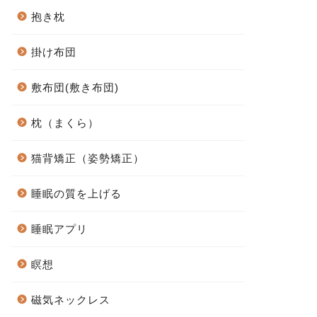
抱き枕
掛け布団
敷布団(敷き布団)
枕（まくら）
猫背矯正（姿勢矯正）
睡眠の質を上げる
睡眠アプリ
瞑想
磁気ネックレス