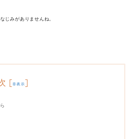
りなじみがありませんね。
次
[
]
非表示
ら