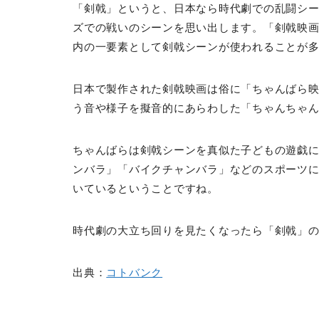
「剣戟」というと、日本なら時代劇での乱闘シ
ズでの戦いのシーンを思い出します。「剣戟映
内の一要素として剣戟シーンが使われることが
日本で製作された剣戟映画は俗に「ちゃんばら
う音や様子を擬音的にあらわした「ちゃんちゃ
ちゃんばらは剣戟シーンを真似た子どもの遊戯
ンバラ」「バイクチャンバラ」などのスポーツ
いているということですね。
時代劇の大立ち回りを見たくなったら「剣戟」
出典：
コトバンク