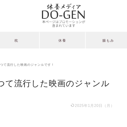
枕
休養
腸もみ
つて流行した映画のジャンルです！
つて流行した映画のジャンル
2025年1月20日（月）