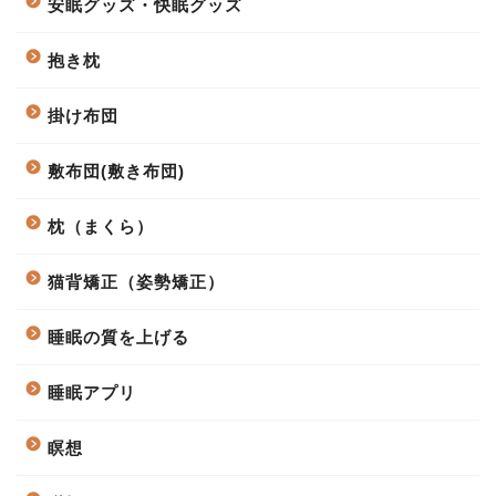
安眠グッズ・快眠グッズ
抱き枕
掛け布団
敷布団(敷き布団)
枕（まくら）
猫背矯正（姿勢矯正）
睡眠の質を上げる
睡眠アプリ
瞑想