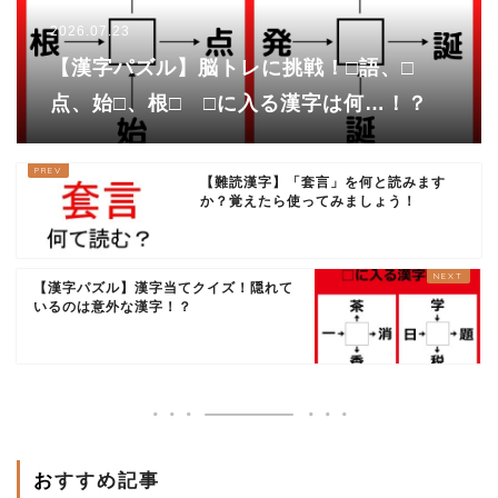
2026.07.23
【漢字パズル】脳トレに挑戦！□語、□
点、始□、根□ □に入る漢字は何…！？
【難読漢字】「套言」を何と読みます
か？覚えたら使ってみましょう！
【漢字パズル】漢字当てクイズ！隠れて
いるのは意外な漢字！？
おすすめ記事