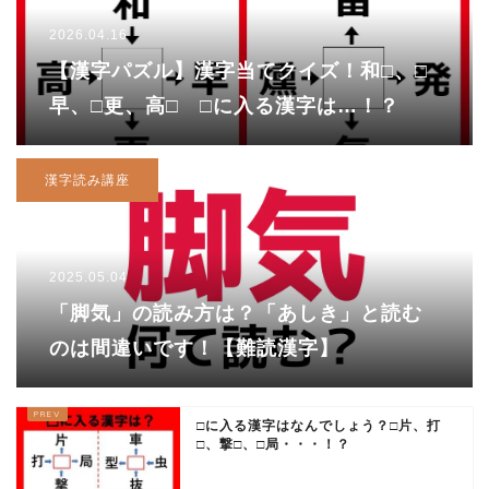
2026.04.16
【漢字パズル】漢字当てクイズ！和□、□
早、□更、高□ □に入る漢字は…！？
漢字読み講座
2025.05.04
「脚気」の読み方は？「あしき」と読む
のは間違いです！【難読漢字】
□に入る漢字はなんでしょう？□片、打
□、撃□、□局・・・！？