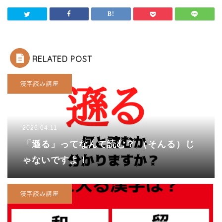
RELATED POST
漢字読み講座
2026.04.11
「遜る」ってなんて読む？ （そんる）じ
ゃないですよ！
漢字読み講座