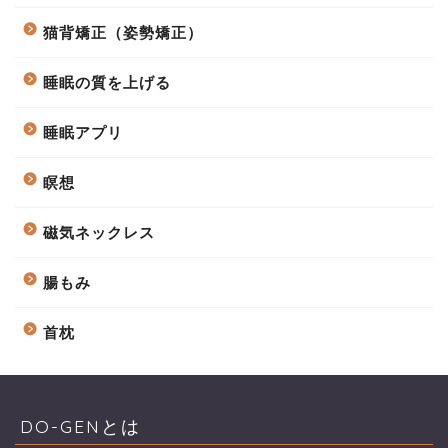
猫背矯正（姿勢矯正）
睡眠の質を上げる
睡眠アプリ
瞑想
磁気ネックレス
腸もみ
首枕
DO-GENとは