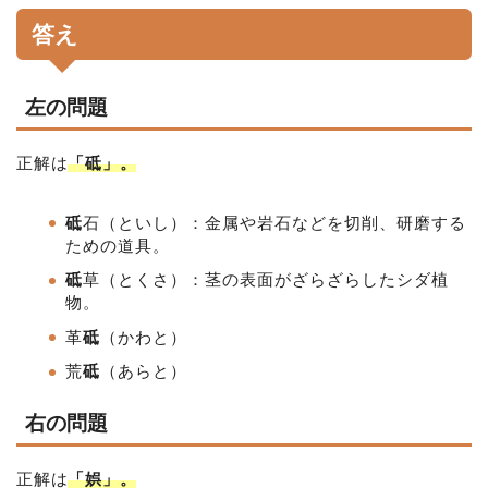
答え
左の問題
正解は
「砥」。
砥
石（といし）：金属や岩石などを切削、研磨する
ための道具。
砥
草（とくさ）：茎の表面がざらざらしたシダ植
物。
革
砥
（かわと）
荒
砥
（あらと）
右の問題
正解は
「娯」。