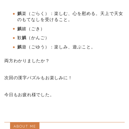
娯
楽（ごらく）：楽しむ、心を慰める。天上で天女
のもてなしを受けること。
娯
嬉（ごき）
歓
娯
（かんご）
娯
遊（ごゆう）：楽しみ、遊ぶこと。
両方わかりましたか？
次回の漢字パズルもお楽しみに！
今日もお疲れ様でした。
ABOUT ME