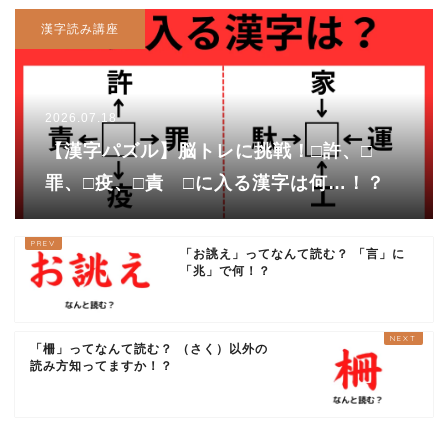
漢字読み講座
2026.07.18
【漢字パズル】脳トレに挑戦！□許、□
罪、□疫、□責 □に入る漢字は何…！？
「お誂え」ってなんて読む？ 「言」に
「兆」で何！？
「柵」ってなんて読む？ （さく）以外の
読み方知ってますか！？