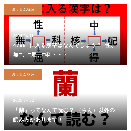
漢字読み講座
2024.08.11
4788□に入る漢字はなんでしょう？□性、
無□、□屈、□科・・・
漢字読み講座
2025.04.22
「蘭」ってなんて読む？ （らん）以外の
読み方があります！