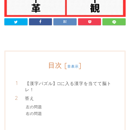
目次
[
]
非表示
【漢字パズル】□に入る漢字を当てて脳ト
レ！
答え
左の問題
右の問題