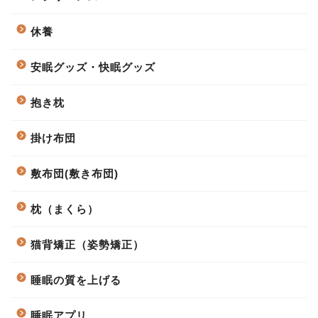
休養
安眠グッズ・快眠グッズ
抱き枕
掛け布団
敷布団(敷き布団)
枕（まくら）
猫背矯正（姿勢矯正）
睡眠の質を上げる
睡眠アプリ