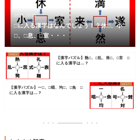
2024.10.05
□に入る漢字はなんでしょう！？休□、小
□、□息、□室・・・
【漢字パズル】熱□、□乱、発□、□言 □
に入る漢字は…？
【漢字パズル】一□、□唱、均□、□魚 □
に入る漢字は…？