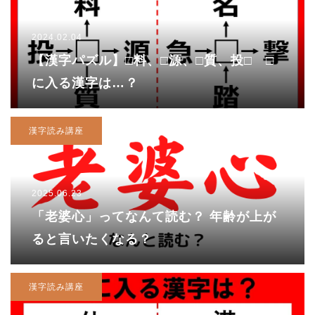
2024.02.04
【漢字パズル】□料、□源、□質、投□ □
に入る漢字は…？
漢字読み講座
2025.06.23
「老婆心」ってなんて読む？ 年齢が上が
ると言いたくなる？
漢字読み講座