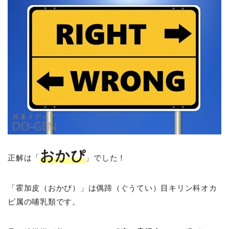
おかぴ
正解は「
」でした！
「霍加皮（おかぴ）」は偶蹄（ぐうてい）目キリン科オカ
ピ属の哺乳類です。