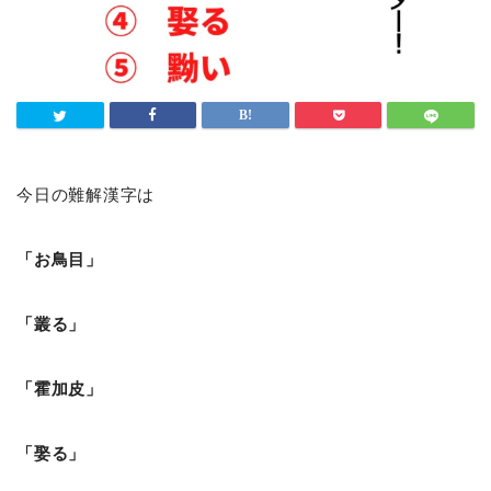
今日の難解漢字は
「お鳥目」
「叢る」
「霍加皮」
「娶る」