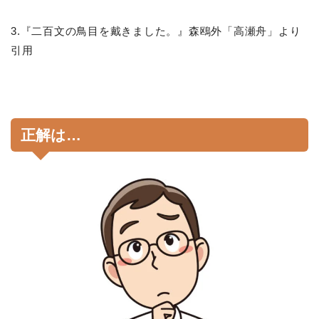
3.『二百文の鳥目を戴きました。』森鴎外「高瀬舟」より
引用
正解は…