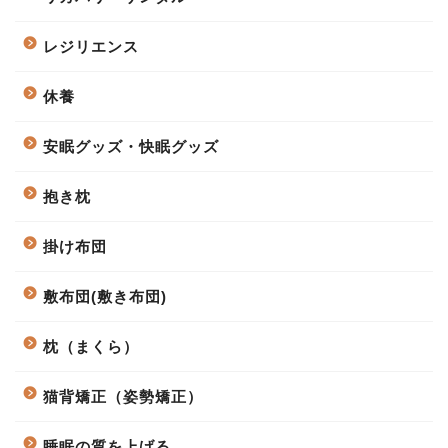
レジリエンス
休養
安眠グッズ・快眠グッズ
抱き枕
掛け布団
敷布団(敷き布団)
枕（まくら）
猫背矯正（姿勢矯正）
睡眠の質を上げる