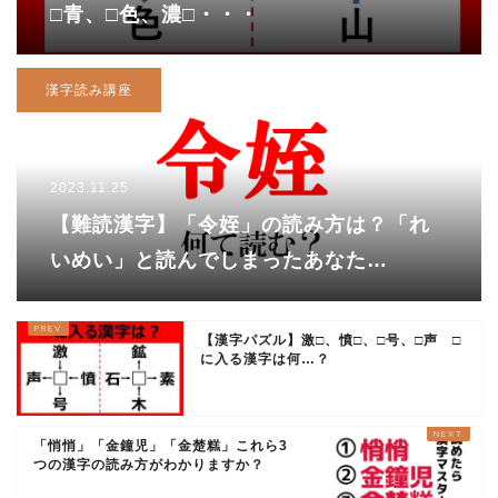
□青、□色、濃□・・・
漢字読み講座
2023.11.25
【難読漢字】「令姪」の読み方は？「れ
いめい」と読んでしまったあなた
は・・・
【漢字パズル】激□、憤□、□号、□声 □
に入る漢字は何…？
「悄悄」「金鐘児」「金楚糕」これら3
つの漢字の読み方がわかりますか？