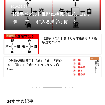
2026.03.25
【漢字パズル】難問に挑戦！□式、□券、
□価、□主 □に入る漢字は何…？
【漢字パズル】解けたら才能あり！？漢
字当てクイズ
【今日の難読漢字】「鮴」「鰒」「窮め
る」「欺く」「撼かす」ってなんて読
む...
おすすめ記事