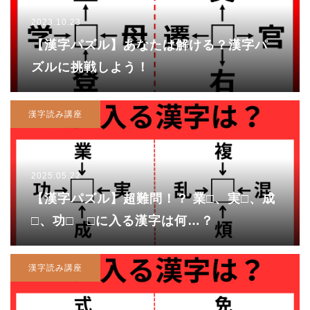
2023.10.23
【漢字パズル】あなたは解ける？漢字パ
ズルに挑戦しよう！
漢字読み講座
2025.05.22
【漢字パズル】超難問！？ 業□、実□、成
□、功□ □に入る漢字は何…？
漢字読み講座