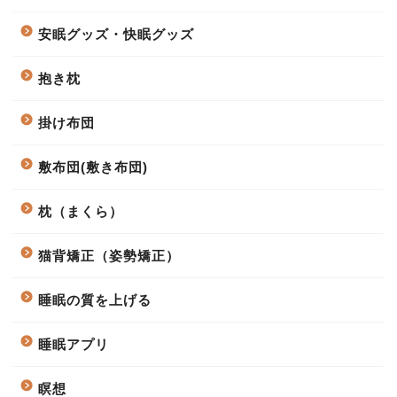
安眠グッズ・快眠グッズ
抱き枕
掛け布団
敷布団(敷き布団)
枕（まくら）
猫背矯正（姿勢矯正）
睡眠の質を上げる
睡眠アプリ
瞑想