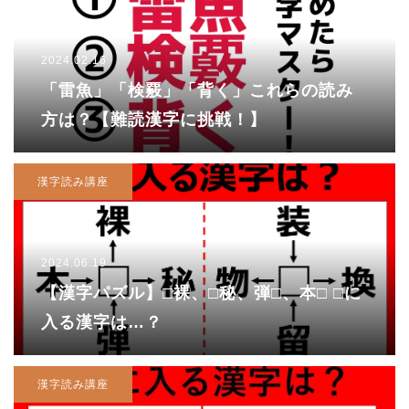
2024.02.16
「雷魚」「検覈」「背く」これらの読み
方は？【難読漢字に挑戦！】
漢字読み講座
2024.06.19
【漢字パズル】□裸、□秘、弾□、本□ □に
入る漢字は…？
漢字読み講座