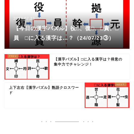
2024.07.23
【今日の漢字パズル】役□、復□、□責、□
員 □に入る漢字は…？（24/07/23③）
【漢字パズル】□に入る漢字は？得意の
集中力でチャレンジ！
上下左右【漢字パズル】熟語クロスワー
ド