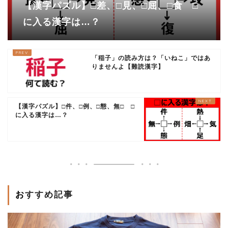
【漢字パズル】□差、□見、□屈、□食 □
に入る漢字は…？
「稲子」の読み方は？「いねこ」ではあ
りませんよ【難読漢字】
【漢字パズル】□件、□例、□態、無□ □
に入る漢字は…？
おすすめ記事