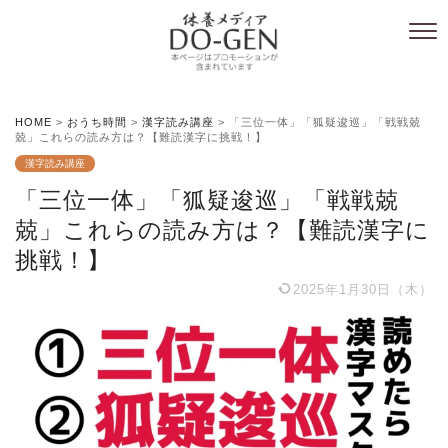
HOME
>
おうち時間
>
漢字読み講座
>
「三位一体」「狐疑逡巡」「戦戦兢
兢」これらの読み方は？【難読漢字に挑戦！】
漢字読み講座
「三位一体」「狐疑逡巡」「戦戦兢
兢」これらの読み方は？【難読漢字に
挑戦！】
2025年1月30日（木）