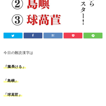
今日の難読漢字は
「﨟長ける
」
「島嶼」
「球萵苣」