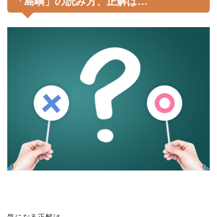
「島嶼」の読み方、正解は…
気になる正解は…