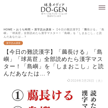
HOME
>
おうち時間
>
漢字読み講座
>
【今日の難読漢字】「﨟長ける」「島
嶼」「球萵苣」全部読めたら漢字マスター！「島嶼」を「しまおこし」と読
んだあなたは…？
漢字読み講座
【今日の難読漢字】「﨟長ける」「島
嶼」「球萵苣」全部読めたら漢字マス
ター！「島嶼」を「しまおこし」と読
んだあなたは…？
2024年3月26日（火）