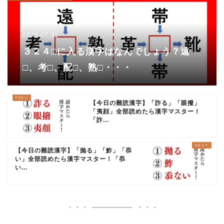
2023.07.31
３２４□に入る漢字はなんでしょう？遠
□、考□、配□、熟□・・・
【今日の難読漢字】「詐る」「眼撥」
「夷顔」全部読めたら漢字マスター！
「詐...
【今日の難読漢字】「抛る」「鮓」「忝
い」全部読めたら漢字マスター！「忝
い...