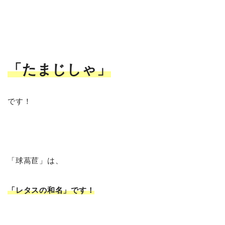
「たまじしゃ
」
です！
「球萵苣」は、
「レタスの和名」です！