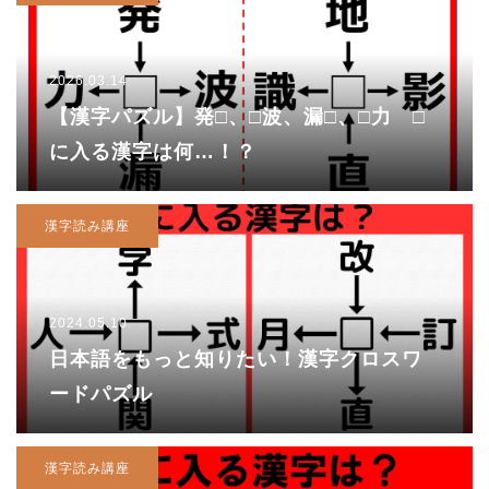
2026.03.14
【漢字パズル】発□、□波、漏□、□力 □
に入る漢字は何…！？
漢字読み講座
2024.05.10
日本語をもっと知りたい！漢字クロスワ
ードパズル
漢字読み講座