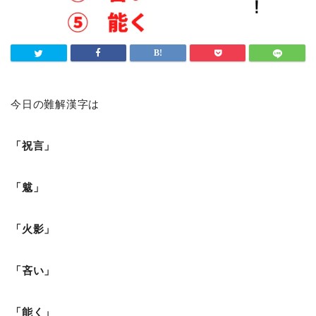
今日の難解漢字は
「祝言」
「魃」
「火影」
「吝い」
「能く」