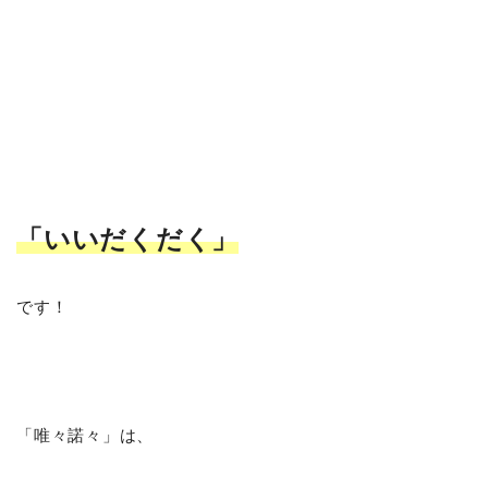
「いいだくだく
」
です！
「唯々諾々」は、