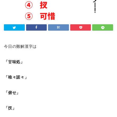
今日の難解漢字は
「甘味処」
「唯々諾々」
「俯せ」
「扠」