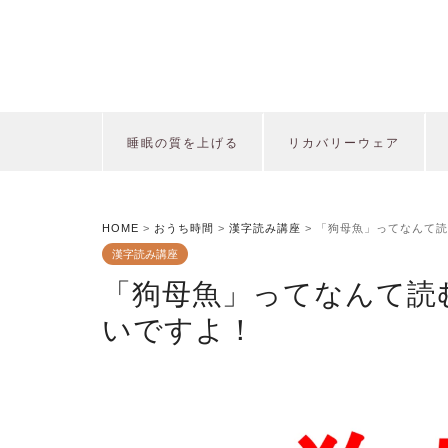
睡眠の質を上げる
リカバリーウェア
HOME
>
おうち時間
>
漢字読み講座
>
「狗母魚」ってなんて読
漢字読み講座
「狗母魚」ってなんて読
いですよ！