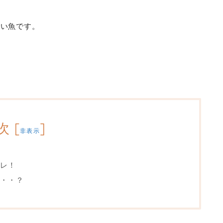
遠い魚です。
次
[
]
非表示
レ！
・・？