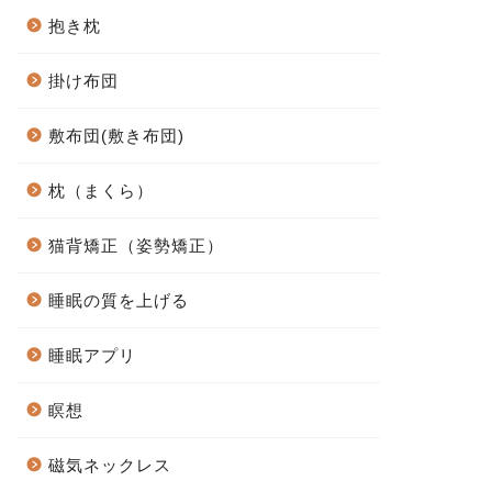
抱き枕
掛け布団
敷布団(敷き布団)
枕（まくら）
猫背矯正（姿勢矯正）
睡眠の質を上げる
睡眠アプリ
瞑想
磁気ネックレス