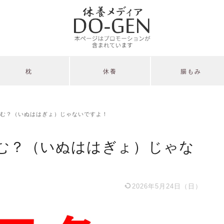
枕
休養
腸もみ
む？（いぬははぎょ）じゃないですよ！
む？（いぬははぎょ）じゃな
2026年5月24日（日）