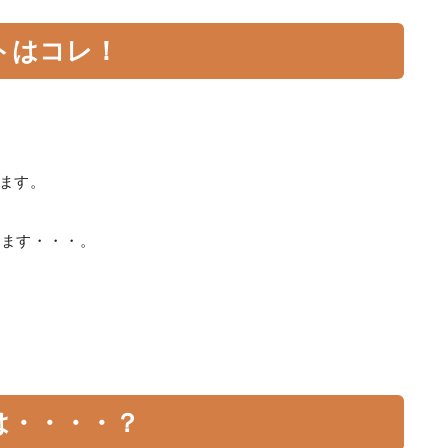
トはコレ！
ます。
てます・・・。
は・・・・？