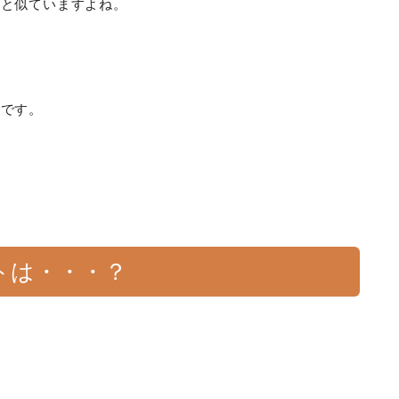
」と似ていますよね。
んです。
トは・・・？