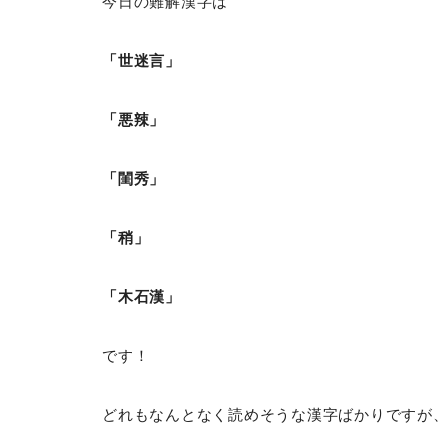
今日の難解漢字は
「世迷言」
「悪辣」
「閨秀」
「稍」
「木石漢」
です！
どれもなんとなく読めそうな漢字ばかりですが