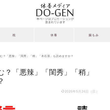
枕
休養
腸もみ
む？「悪辣」「閨秀」「稍」「木石漢」も読めますか？
む？「悪辣」「閨秀」「稍」
？
2026年5月24日（日）