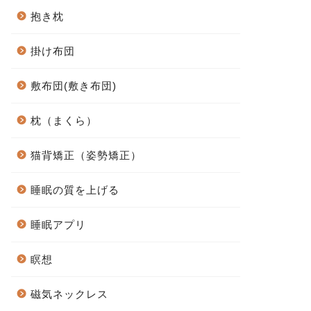
抱き枕
掛け布団
敷布団(敷き布団)
枕（まくら）
猫背矯正（姿勢矯正）
睡眠の質を上げる
睡眠アプリ
瞑想
磁気ネックレス