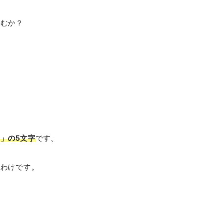
読むか？
？
。
」の5文字
です。
むわけです。