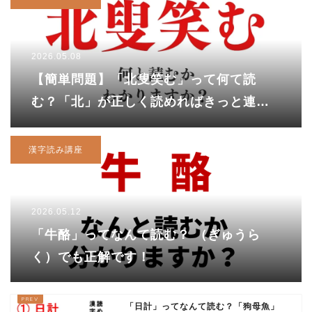
2026.05.08
【簡単問題】「北叟笑む」って何て読
む？「北」が正しく読めればきっと連想
できるはず！ ？
漢字読み講座
2026.05.12
「牛酪」ってなんて読む？ （ぎゅうら
く）でも正解です！
「日計」ってなんて読む？「狗母魚」