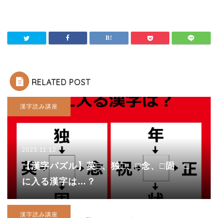
RELATED POST
漢字読み講座
2023.11.12
【漢字パズル】英□、独□、□念、□固 □
に入る漢字は…？
漢字読み講座