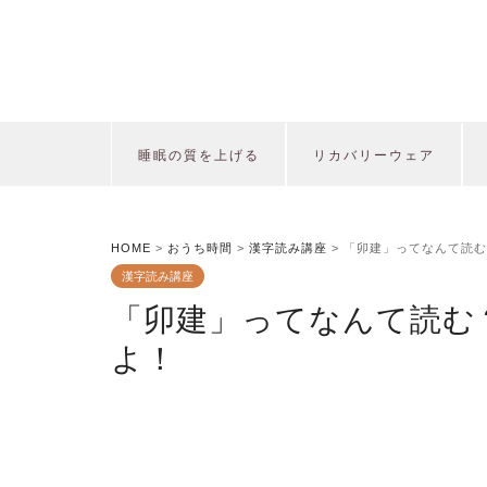
睡眠の質を上げる
リカバリーウェア
HOME
>
おうち時間
>
漢字読み講座
>
「卯建」ってなんて読む
漢字読み講座
「卯建」ってなんて読む
よ！