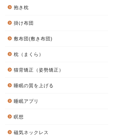
抱き枕
掛け布団
敷布団(敷き布団)
枕（まくら）
猫背矯正（姿勢矯正）
睡眠の質を上げる
睡眠アプリ
瞑想
磁気ネックレス