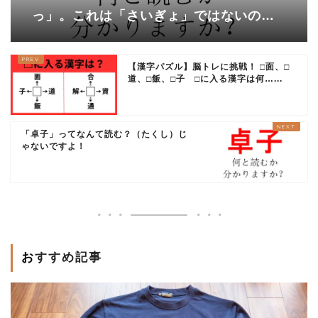
っ」。これは「さいぎょ」ではないの？
「えーっ」】
【漢字パズル】脳トレに挑戦！ □面、□
道、□飯、□子 □に入る漢字は何…...
「卓子」ってなんて読む？（たくし）じ
ゃないですよ！
おすすめ記事