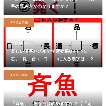
字の読み方がわかりますか？
漢字読み講座
2024.09.28
楽しい漢字パズルで学習効果UP！？□
右、□長、台□、口□ □に入る漢字は…？
漢字読み講座
2024.12.28
「斉魚」、あなたは読めますか？【「え