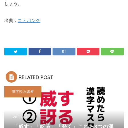
しょう。
出典：
コトバンク
RELATED POST
漢字読み講座
2023.04.19
「威す」「訝る」「発く」これら3つの漢