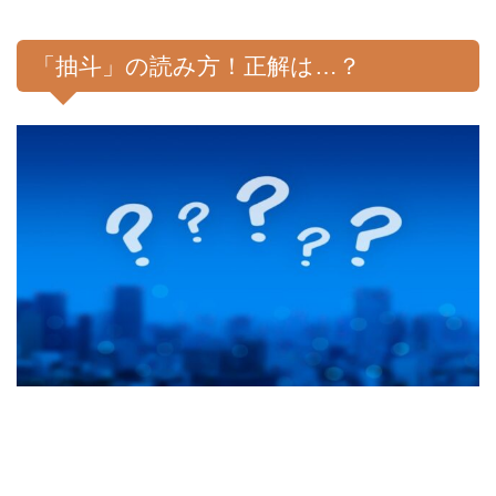
「抽斗」の読み方！正解は…？