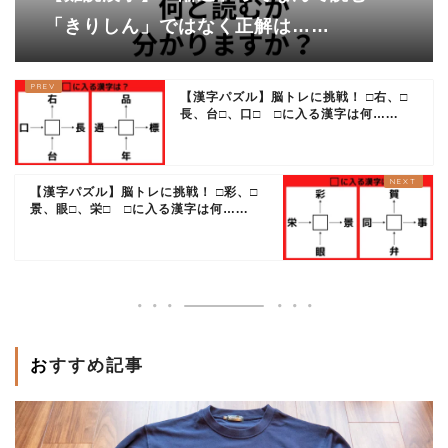
「きりしん」ではなく正解は……
【漢字パズル】脳トレに挑戦！ □右、□
長、台□、口□ □に入る漢字は何…...
【漢字パズル】脳トレに挑戦！ □彩、□
景、眼□、栄□ □に入る漢字は何…...
おすすめ記事