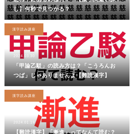
し】何秒で見つかる？
漢字読み講座
2024.03.30
「甲論乙駁」の読み方は？「こうろんお
つば」じゃありませんよ【難読漢字】
漢字読み講座
2024.01.19
【難読漢字】「漸進」ってなんて読む？