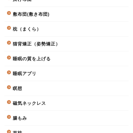
敷布団(敷き布団)
枕（まくら）
猫背矯正（姿勢矯正）
睡眠の質を上げる
睡眠アプリ
瞑想
磁気ネックレス
腸もみ
首枕