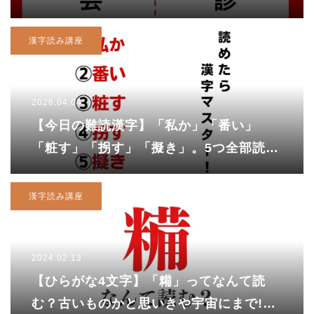
漢字読み講座
2026.04.04
【今日の難読漢字】「私か」「番い」
「粧す」「拐す」「擬き」。5つ全部読め
ますか？
漢字読み講座
2024.02.13
【ひらがな4文字】「糒」ってなんて読
む？古いものかと思いきや宇宙にまで!?