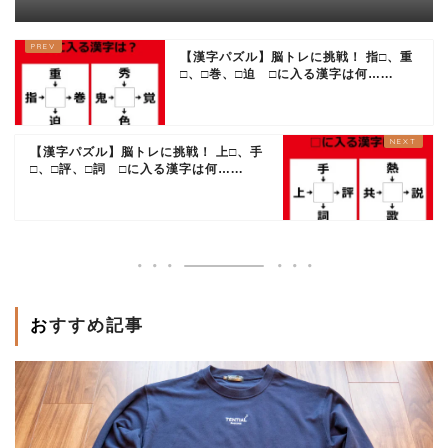
便利なこれの正体は……
【漢字パズル】脳トレに挑戦！ 指□、重
□、□巻、□迫 □に入る漢字は何…...
【漢字パズル】脳トレに挑戦！ 上□、手
□、□評、□詞 □に入る漢字は何…...
おすすめ記事