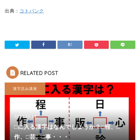
出典：
コトバンク
RELATED POST
漢字読み講座
2024.10.14
□に入る漢字はなんでしょうか？□程、□
作、□芸、□事・・・