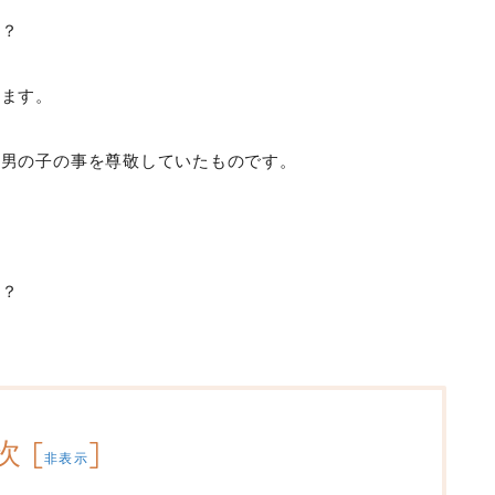
か？
います。
る男の子の事を尊敬していたものです。
か？
次
[
]
非表示