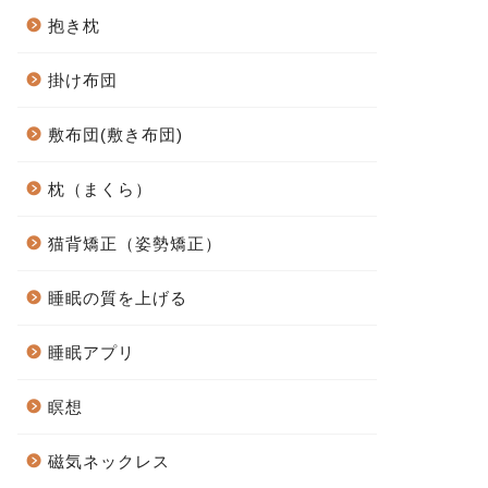
抱き枕
掛け布団
敷布団(敷き布団)
枕（まくら）
猫背矯正（姿勢矯正）
睡眠の質を上げる
睡眠アプリ
瞑想
磁気ネックレス