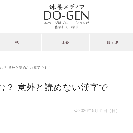
枕
休養
腸もみ
む？ 意外と読めない漢字です！
む？ 意外と読めない漢字で
2026年5月31日（日）