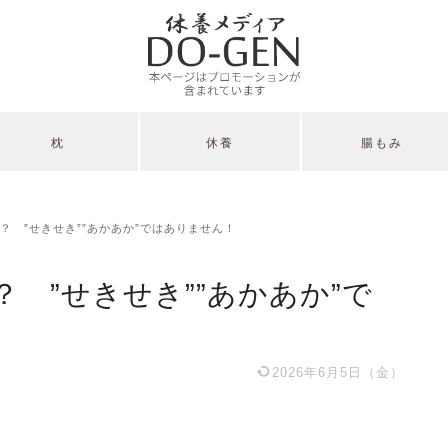
枕
休養
腸もみ
？ ”せきせき””あかあか”ではありません！
 ”せきせき””あかあか”で
2026年6月5日（金）