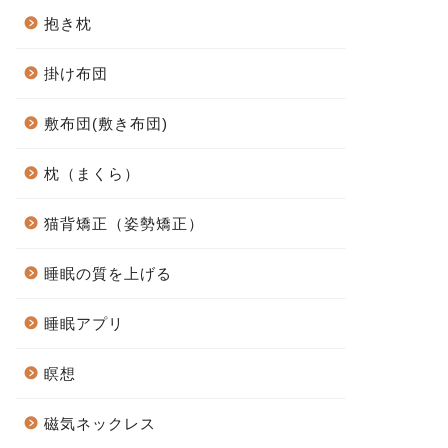
抱き枕
掛け布団
敷布団(敷き布団)
枕（まくら）
猫背矯正（姿勢矯正）
睡眠の質を上げる
睡眠アプリ
瞑想
磁気ネックレス