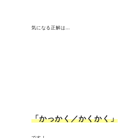
気になる正解は…
「かっかく／かくかく
」
です！