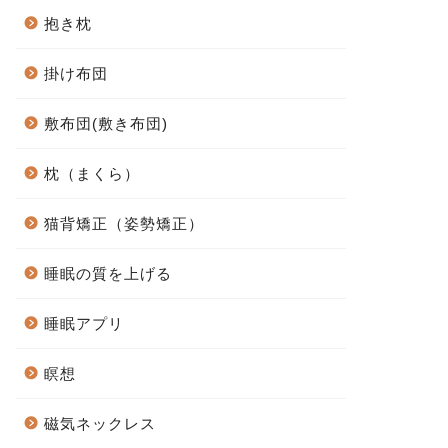
抱き枕
掛け布団
敷布団(敷き布団)
枕（まくら）
猫背矯正（姿勢矯正）
睡眠の質を上げる
睡眠アプリ
瞑想
磁気ネックレス