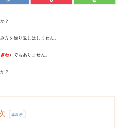
すか？
読み方を繰り返しはしません。
のぎわ
）でもありません。
うか？
次
[
]
非表示