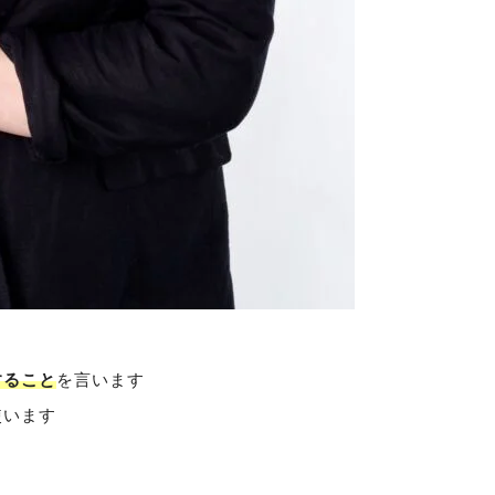
すること
を言います
使います