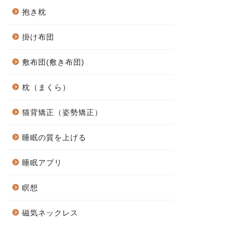
抱き枕
掛け布団
敷布団(敷き布団)
枕（まくら）
猫背矯正（姿勢矯正）
睡眠の質を上げる
睡眠アプリ
瞑想
磁気ネックレス