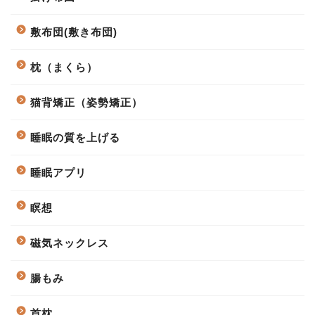
敷布団(敷き布団)
枕（まくら）
猫背矯正（姿勢矯正）
睡眠の質を上げる
睡眠アプリ
瞑想
磁気ネックレス
腸もみ
首枕