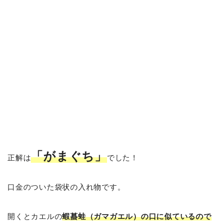
「がまぐち」
正解は
でした！
口金のついた袋状の入れ物です。
開くとカエルの
蝦蟇蛙（ガマガエル）の口に似ているので