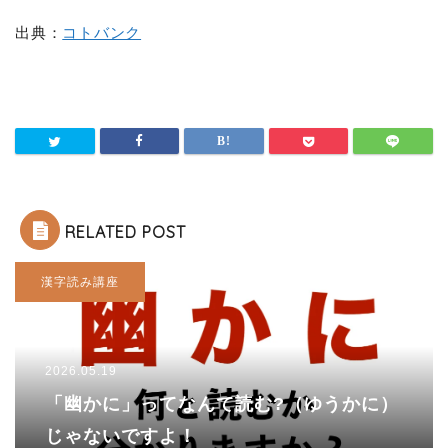
出典：
コトバンク
RELATED POST
漢字読み講座
2026.05.19
「幽かに」ってなんて読む?（ゆうかに）
じゃないですよ！