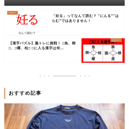
「妊る」ってなんて読む？ "にんる”"は
らむ”ではありません！
【漢字パズル】脳トレに挑戦！ □魚、樹
□、□曜、枯□ □に入る漢字は何...
おすすめ記事