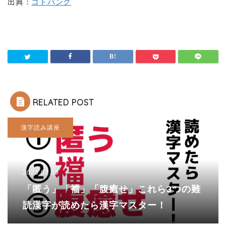
出典：
コトバンク
RELATED POST
漢字読み講座
2023.07.05
「匿う」「襠」「腹癒せ」これら3つの難
読漢字が読めたら漢字マスター！