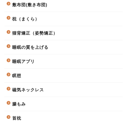
敷布団(敷き布団)
枕（まくら）
猫背矯正（姿勢矯正）
睡眠の質を上げる
睡眠アプリ
瞑想
磁気ネックレス
腸もみ
首枕