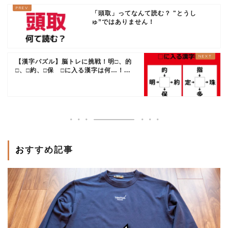
「頭取」ってなんて読む？ "とうし
ゅ”ではありません！
【漢字パズル】脳トレに挑戦！明□、的
□、□約、□保 □に入る漢字は何…！...
おすすめ記事