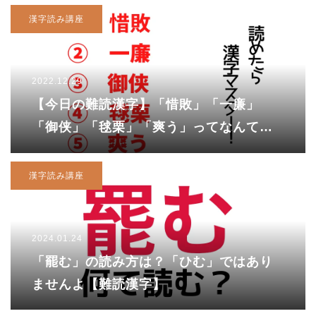
漢字読み講座
2022.12.29
【今日の難読漢字】「惜敗」「一廉」
「御侠」「毬栗」「爽う」ってなんて読
む？
漢字読み講座
2024.01.24
「罷む」の読み方は？「ひむ」ではあり
ませんよ【難読漢字】