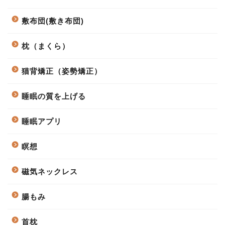
敷布団(敷き布団)
枕（まくら）
猫背矯正（姿勢矯正）
睡眠の質を上げる
睡眠アプリ
瞑想
磁気ネックレス
腸もみ
首枕