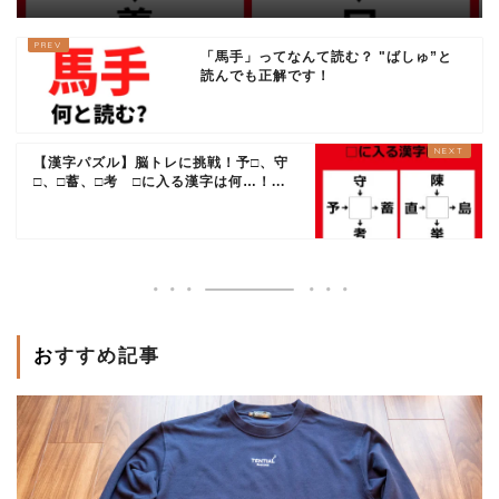
「馬手」ってなんて読む？ "ばしゅ”と
読んでも正解です！
【漢字パズル】脳トレに挑戦！予□、守
□、□蓄、□考 □に入る漢字は何…！...
おすすめ記事