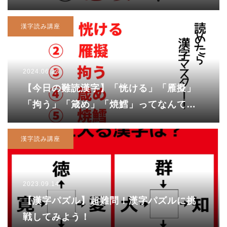
「国璽」を「こくぼ」と読んだあなた
は…
漢字読み講座
2024.06.22
【今日の難読漢字】「恍ける」「雁擬」
「拘う」「箴め」「焼鱈」ってなんて読
む？
漢字読み講座
2023.09.14
【漢字パズル】超難問！漢字パズルに挑
戦してみよう！