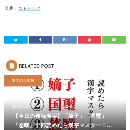
出典：
コトバンク
RELATED POST
漢字読み講座
2023.02.04
【今日の難読漢字】「嫡子」「国璽」
「愁嘆」全部読めたら漢字マスター！