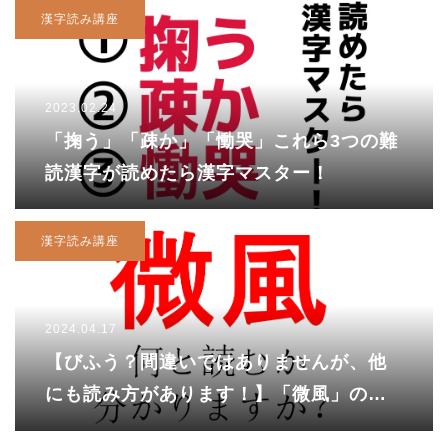
漢字読み講座
2023.02.24
「掬う」「疎か」「慟哭」これら3つの難
読漢字が読めたら漢字マスター！
漢字読み講座
2024.04.17
【びふう？間違いではありませんが、他
にも読み方があります！】「微風」の読
み方は？