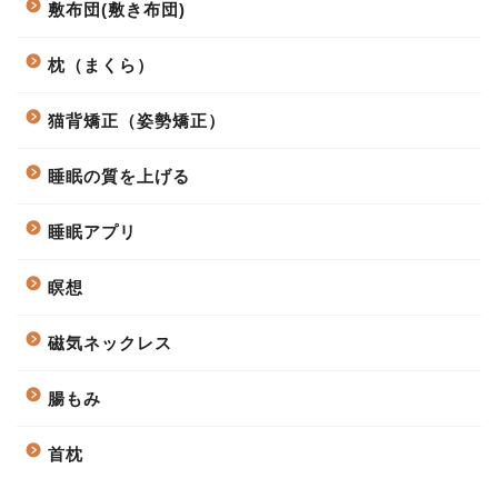
敷布団(敷き布団)
枕（まくら）
猫背矯正（姿勢矯正）
睡眠の質を上げる
睡眠アプリ
瞑想
磁気ネックレス
腸もみ
首枕