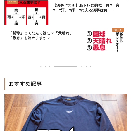
【漢字パズル】脳トレに挑戦！再□、突
□、□汗、□揮 □に入る漢字は何…！...
「闘球」ってなんて読む？「天晴れ」
「愚息」も読めますか？
おすすめ記事